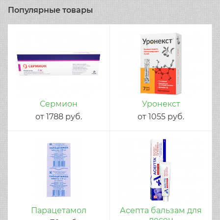
Популярные товары
Сермион
Уронекст
от
1788
руб.
от
1055
руб.
Парацетамол
Асепта бальзам для
десен