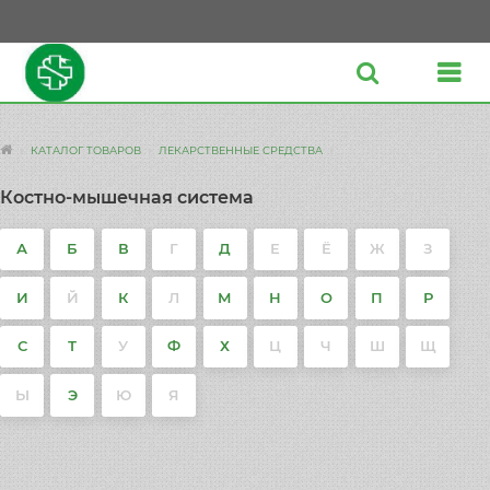
КАТАЛОГ ТОВАРОВ
ЛЕКАРСТВЕННЫЕ СРЕДСТВА
Костно-мышечная система
А
Б
В
Г
Д
Е
Ё
Ж
З
И
Й
К
Л
М
Н
О
П
Р
С
Т
У
Ф
Х
Ц
Ч
Ш
Щ
Ы
Э
Ю
Я