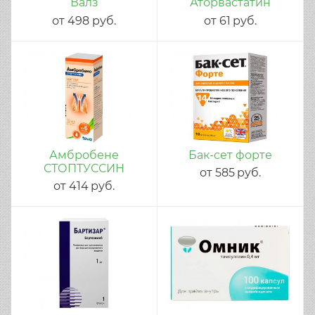
Валз
Аторвастатин
от
498
руб.
от
61
руб.
Амбробене
Бак-сет форте
СТОПТУССИН
от
585
руб.
от
414
руб.