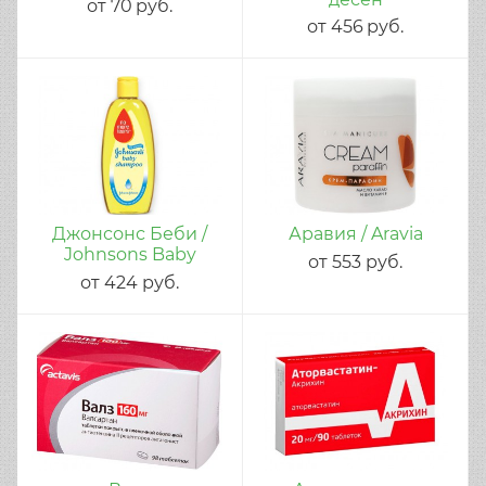
от
70
руб.
от
456
руб.
Джонсонс Беби /
Аравия / Aravia
Johnsons Baby
от
553
руб.
от
424
руб.